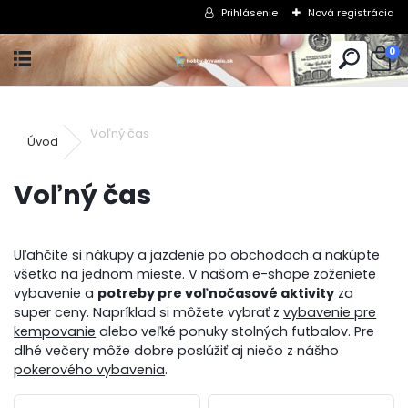
Prihlásenie
Nová registrácia
0
Voľný čas
Úvod
Voľný čas
Uľahčite si nákupy a jazdenie po obchodoch a nakúpte
všetko na jednom mieste. V našom e-shope zoženiete
vybavenie a
potreby pre voľnočasové aktivity
za
super ceny. Napríklad si môžete vybrať z
vybavenie pre
kempovanie
alebo veľké ponuky stolných futbalov. Pre
dlhé večery môže dobre poslúžiť aj niečo z nášho
pokerového vybavenia
.