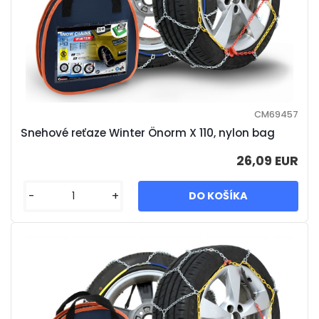
CM69457
Snehové reťaze Winter Önorm X 110, nylon bag
26,09 EUR
-
+