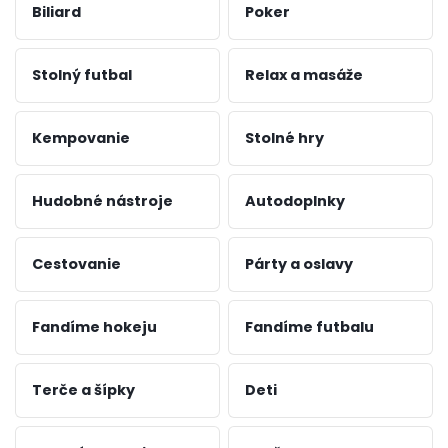
Biliard
Poker
Stolný futbal
Relax a masáže
Kempovanie
Stolné hry
Hudobné nástroje
Autodoplnky
Cestovanie
Párty a oslavy
Fandíme hokeju
Fandíme futbalu
Terče a šípky
Deti