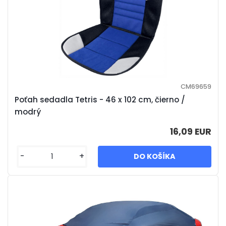
CM69659
Poťah sedadla Tetris - 46 x 102 cm, čierno /
modrý
16,09 EUR
-
+