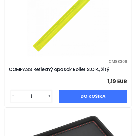
CM88306
COMPASS Reflexný opasok Roller S.O.R., žltý
1,19 EUR
-
+