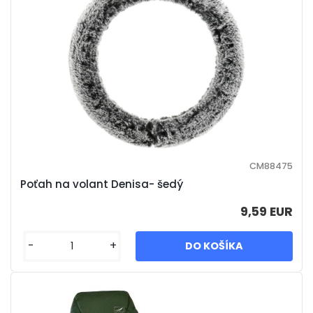
CM88475
Poťah na volant Denisa- šedý
9,59 EUR
-
+