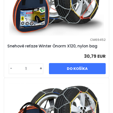
CM69452
Snehové reťaze Winter Önorm X120, nylon bag
30,79 EUR
-
+