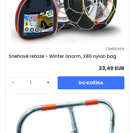
CM69464
Snehové reťaze - Winter önorm, X80 nylon bag
23,49 EUR
-
+