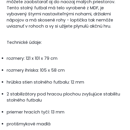
môžete zaobstarať aj do naozaj malých priestorov.
Tento stolný futbal má telo vyrobené z MDF, je
vybavený štyrmi nastaviteľnými nohami, držiakmi
nápojov a má skosené rohy - loptička tak nemôže
uviaznuť v rohoch a vy si užijete plynulú akčnú hru.
Technické údaje:
rozmery: 121 x 101 x 79 cm
rozmery ihriska: 105 x 58 cm
hrúbka stien stolného futbalu: 12 mm
2 stabilizátory pod hracou plochou zvyšujúce stabilitu
stolného futbalu
priemer hracích tyčí: 13 mm
protišmykové madlá