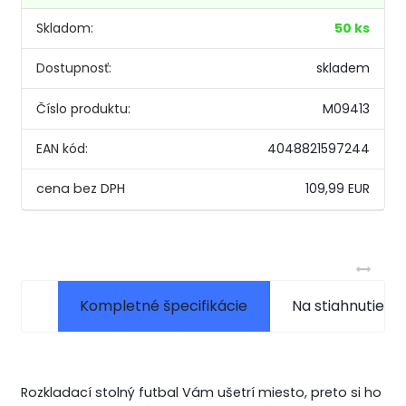
Skladom:
50 ks
Dostupnosť:
skladem
Číslo produktu:
M09413
EAN kód:
4048821597244
109,99 EUR
Kompletné špecifikácie
Na stiahnutie
Rozkladací stolný futbal Vám ušetrí miesto, preto si ho