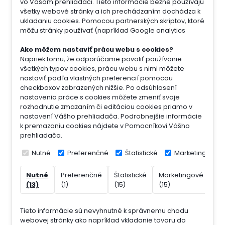
vo Vašom prehliadači. Tieto informácie bežne používajú
všetky webové stránky a ich prechádzaním dochádza k
ukladaniu cookies. Pomocou partnerských skriptov, ktoré
môžu stránky používať (napríklad Google analytics
Ako môžem nastaviť prácu webu s cookies?
Napriek tomu, že odporúčame povoliť používanie
všetkých typov cookies, prácu webu s nimi môžete
nastaviť podľa vlastných preferencií pomocou
checkboxov zobrazených nižšie. Po odsúhlasení
nastavenia práce s cookies môžete zmeniť svoje
rozhodnutie zmazaním či editáciou cookies priamo v
nastavení Vášho prehliadača. Podrobnejšie informácie
k premazaniu cookies nájdete v Pomocníkovi Vášho
prehliadača.
Nutné
Preferenčné
Štatistické
Marketingové
Nutné
Preferenčné
Štatistické
Marketingové
Ne
(13)
(1)
(15)
(15)
(7)
Tieto informácie sú nevyhnutné k správnemu chodu
webovej stránky ako napríklad vkladanie tovaru do