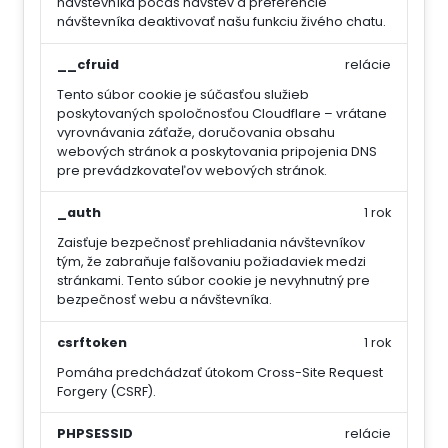
návštevníka počas návštev a preferencie
návštevníka deaktivovať našu funkciu živého chatu.
__cfruid
relácie
Tento súbor cookie je súčasťou služieb
poskytovaných spoločnosťou Cloudflare – vrátane
vyrovnávania záťaže, doručovania obsahu
webových stránok a poskytovania pripojenia DNS
pre prevádzkovateľov webových stránok.
_auth
1 rok
Zaisťuje bezpečnosť prehliadania návštevníkov
tým, že zabraňuje falšovaniu požiadaviek medzi
stránkami. Tento súbor cookie je nevyhnutný pre
bezpečnosť webu a návštevníka.
csrftoken
1 rok
Pomáha predchádzať útokom Cross-Site Request
Forgery (CSRF).
PHPSESSID
relácie