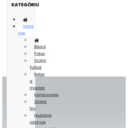
KATEGÓRIU
Voľný
čas
Biliard
Poker
Stolný
futbal
Relax
a
masáže
Kempovanie
Stolné
hry
Hudobné
nástroje