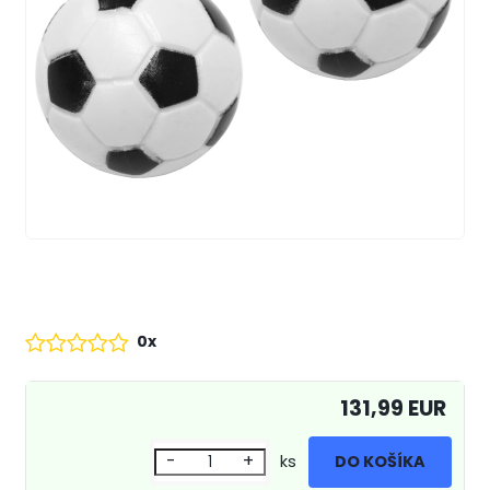
0x
131,99 EUR
-
+
ks