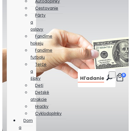
Autodoplnky
Cestovanie
Párty
a
oslavy
Fandíme
hokeju
Fandíme
futbalu
Terče
a
0
Hľadanie
šípky
Deti
Detské
atrakcie
Hračky
Cyklodoplnky
Dom
a