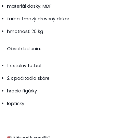
materiál dosky: MDF
farba: tmavý drevený dekor
hmotnosť: 20 kg
Obsah balenia:
1 x stolný futbal
2 x počítadlo skóre
hracie figúrky
loptičky