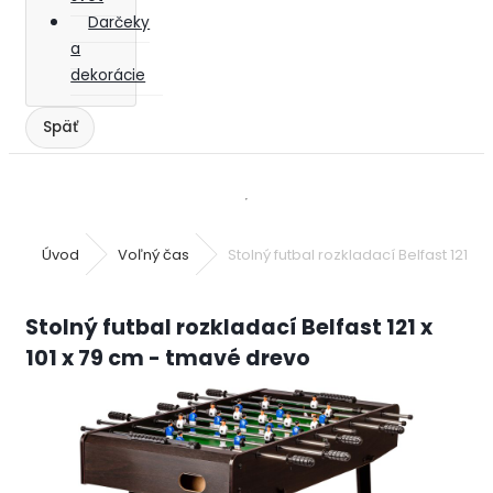
Darčeky
a
dekorácie
Úvod
Voľný čas
Stolný futbal rozkladací Belfast 121 x 
Stolný futbal rozkladací Belfast 121 x
101 x 79 cm - tmavé drevo