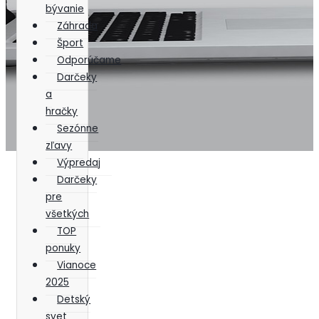
bývanie
Záhrada
Šport
Odporúčame
Darčeky
a
hračky
Sezónne
zľavy
Výpredaj
Darčeky
pre
všetkých
TOP
ponuky
Vianoce
2025
Detský
svet