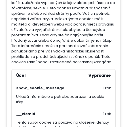
košíka, uloženie vyplnených údajov alebo prihlásenie do
zákazníckej sekcie.
Tieto cookies umožnia prispôsobiť
správanie alebo vzhľad stránky podľa Vašich potrieb,
napríklad voľba jazyka.
Vďaka týmto cookies môžu
majitelia aj developeri webu viac porozumieť správaniu
užívateľov a vyvijať stránku tak, aby bola čo najviac
prozákaznícka. Teda aby ste čo najrýchlejšie našli
hľadaný tovar alebo čo najľahšie dokončili jeho nákup.
Tieto informácie umožnia personalizovať zobrazenie
ponúk priamo pre Vás vďaka historickej skúsenosti
prehliadania predchádzajúcich stránok a ponúk.
Tieto
cookies zatiaľ neboli roztriedené do vlastnej kategórie.
Účel
Vypršanie
show_cookie_message
1 rok
Ukladá informácie o potrebe zobrazenia cookie
lišty
__zlcmid
1 rok
Tento súbor cookie sa používa na uloženie identity