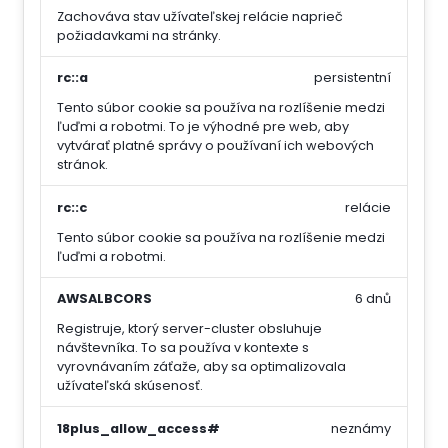
Zachováva stav užívateľskej relácie naprieč
požiadavkami na stránky.
rc::a
persistentní
Tento súbor cookie sa používa na rozlíšenie medzi
ľuďmi a robotmi. To je výhodné pre web, aby
vytvárať platné správy o používaní ich webových
stránok.
rc::c
relácie
Tento súbor cookie sa používa na rozlíšenie medzi
ľuďmi a robotmi.
AWSALBCORS
6 dnů
Registruje, ktorý server-cluster obsluhuje
návštevníka. To sa používa v kontexte s
vyrovnávaním záťaže, aby sa optimalizovala
užívateľská skúsenosť.
18plus_allow_access#
neznámy