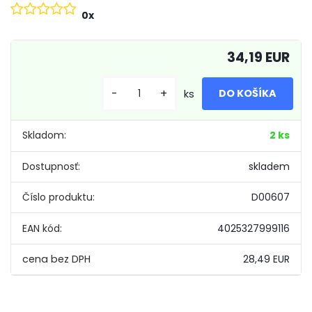
0x
34,19 EUR
-
+
ks
Skladom:
2 ks
Dostupnosť:
skladem
Číslo produktu:
D00607
EAN kód:
4025327999116
28,49 EUR