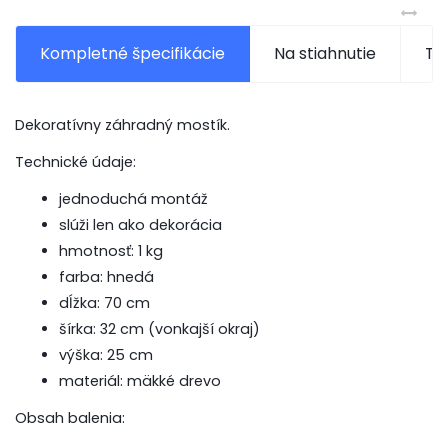
Kompletné špecifikácie
Na stiahnutie
Ti
Dekoratívny záhradný mostík.
Technické údaje:
jednoduchá montáž
slúži len ako dekorácia
hmotnosť: 1 kg
farba: hnedá
dĺžka: 70 cm
šírka: 32 cm (vonkajší okraj)
výška: 25 cm
materiál: mäkké drevo
Obsah balenia: