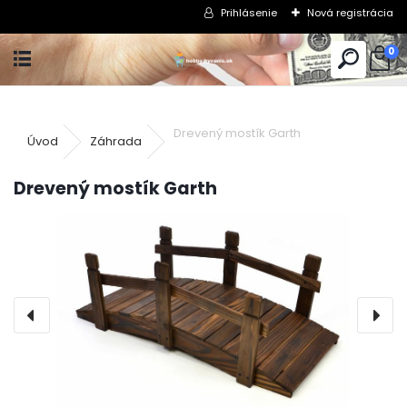
Prihlásenie
Nová registrácia
0
Drevený mostík Garth
Úvod
Záhrada
Drevený mostík Garth