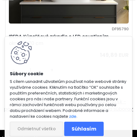
DF95790
IREDA Kúpeľňové zrkadlo s LED osvetlením,
okrúhle, 70 cm
149,89 EUR
-
+
S cílem usnadnit uživatelům používat naše webové stránky
využíváme cookies. Kliknutím na tlačítko “OK” souhlasíte s
použitím preferenčních, statistických i marketingových
cookies pro nás i naše partnery. Funkční cookies jsou v
Pricemania.sk – Porovnanie cien
-
NajNákup.sk -
rámci zachování funkčnosti webu používány po celou
porovnanie cien tovarov
-
Zásady používania súborov
dobu procházení webem. Podrobné informace a
cookie
nastavení ke cookies najdete
zde
.
Súhlasím
Odmietnuť všetko